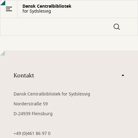
Gå
Dansk Centralbibliotek
for Sydslesvig
til
hovedindhold
Kontakt
Dansk Centralbibliotek for Sydslesvig
Norderstraße 59
D-24939 Flensburg
+49 (0)461 86 97 0