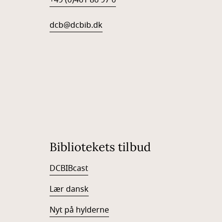
+49 (0)461 86 97 0
dcb@dcbib.dk
Bibliotekets tilbud
DCBIBcast
Lær dansk
Nyt på hylderne