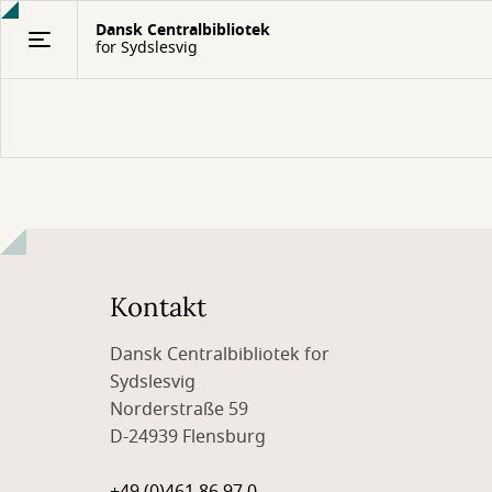
Gå
Dansk Centralbibliotek
til
for Sydslesvig
hovedindhold
Kontakt
Dansk Centralbibliotek for
Sydslesvig
Norderstraße 59
D-24939 Flensburg