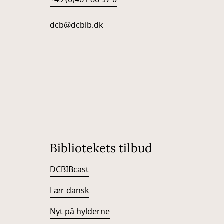
+49 (0)461 86 97 0
dcb@dcbib.dk
Bibliotekets tilbud
DCBIBcast
Lær dansk
Nyt på hylderne