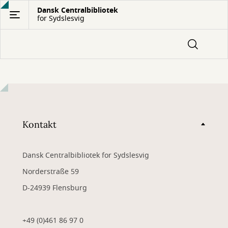
Gå
Dansk Centralbibliotek
for Sydslesvig
til
hovedindhold
Kontakt
Dansk Centralbibliotek for Sydslesvig
Norderstraße 59
D-24939 Flensburg
+49 (0)461 86 97 0