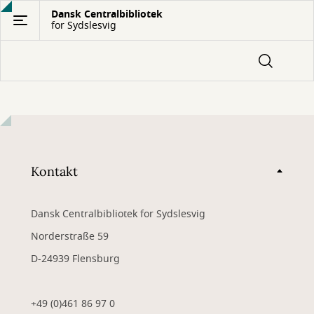
Gå
Dansk Centralbibliotek
for Sydslesvig
til
hovedindhold
Kontakt
Dansk Centralbibliotek for Sydslesvig
Norderstraße 59
D-24939 Flensburg
+49 (0)461 86 97 0