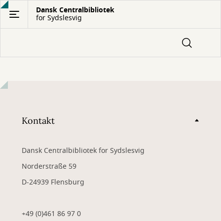
Gå
Dansk Centralbibliotek
for Sydslesvig
til
hovedindhold
Kontakt
Dansk Centralbibliotek for Sydslesvig
Norderstraße 59
D-24939 Flensburg
+49 (0)461 86 97 0