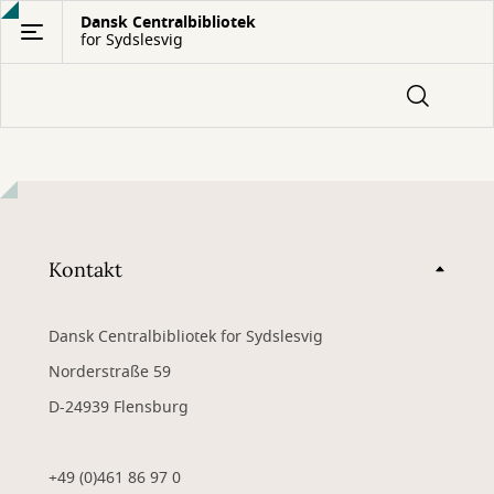
Gå
Dansk Centralbibliotek
for Sydslesvig
til
hovedindhold
Kontakt
Dansk Centralbibliotek for Sydslesvig
Norderstraße 59
D-24939 Flensburg
+49 (0)461 86 97 0