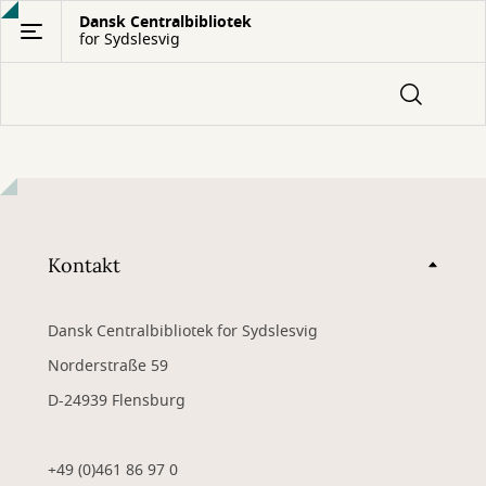
Gå
Dansk Centralbibliotek
for Sydslesvig
til
hovedindhold
Kontakt
Dansk Centralbibliotek for Sydslesvig
Norderstraße 59
D-24939 Flensburg
+49 (0)461 86 97 0