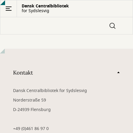
Gå
Dansk Centralbibliotek
for Sydslesvig
til
hovedindhold
Kontakt
Dansk Centralbibliotek for Sydslesvig
Norderstraße 59
D-24939 Flensburg
+49 (0)461 86 97 0