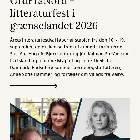
OrdFraNord -
litteraturfest i
grænselandet 2026
Årets litteraturfestival løber af stablen fra den 16. - 19.
september, og du kan se frem til at møde forfatterne
Sigríður Hagalín Björnsdóttir og Jón Kalman Stefánsson
fra Island og Johanne Mygind og Lone Theils fra
Danmark. Endvidere kommer børnebogsforfatteren,
Anne Sofie Hammer, og fortæller om Villads fra Valby.