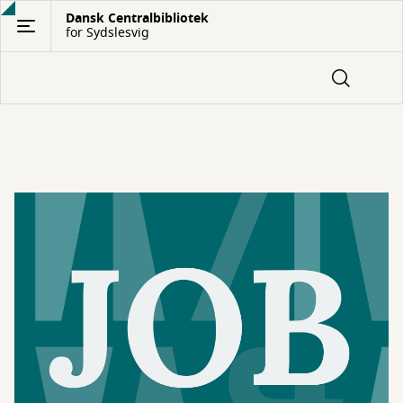
Gå
Dansk Centralbibliotek
for Sydslesvig
til
hovedindhold
Forside