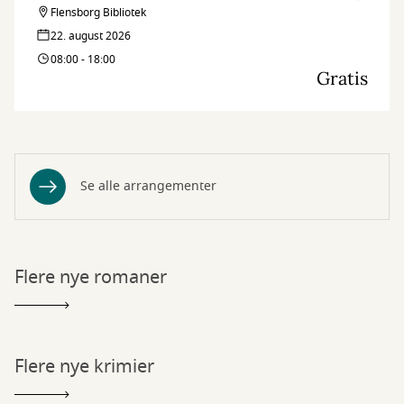
kan du dykke ned i digterens mangfoldige univers, som hyldes
Flensborg Bibliotek
med et utal af farverige kulturaktiviteter for både store og små.
22. august 2026
Husk tilmelding, da der kun er et begrænset antal pladser!
08:00 - 18:00
Gratis
Se alle arrangementer
Flere nye romaner
Flere nye krimier