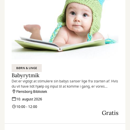
BØRN & UNGE
Babyrytmik
Det er vigtigt at stimulere sin babys sanser lige fra starten af. Hvis
du vil have lidt hjælp og input til at komme i gang, er vores
babyrytmik-sessions på biblioteket måske det rigtige tilbud til dig.
Flensborg Bibliotek
Husk at tilmelde dig senest dagen før!
10. august 2026
10:00 - 12:00
Gratis