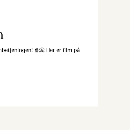
n
betjeningen! 🍿📀 Her er film på