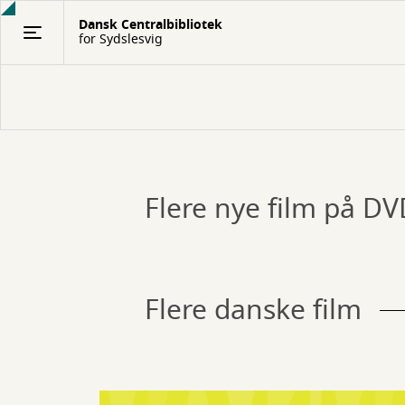
Gå
Dansk Centralbibliotek
til
for Sydslesvig
hovedindhold
Flere nye film på D
Film
Flere danske film