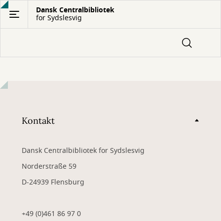
Gå
Dansk Centralbibliotek
for Sydslesvig
til
hovedindhold
Kontakt
Dansk Centralbibliotek for Sydslesvig
Norderstraße 59
D-24939 Flensburg
+49 (0)461 86 97 0