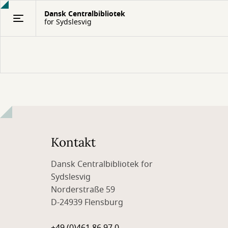
Gå
Dansk Centralbibliotek
til
for Sydslesvig
hovedindhold
Kontakt
Dansk Centralbibliotek for
Sydslesvig
Norderstraße 59
D-24939 Flensburg