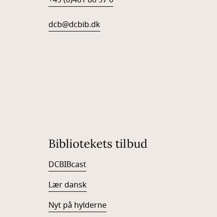
+49 (0)461 86 97 0
dcb@dcbib.dk
Bibliotekets tilbud
DCBIBcast
Lær dansk
Nyt på hylderne