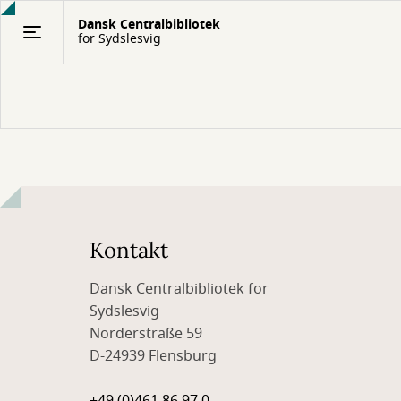
Gå
Dansk Centralbibliotek
til
for Sydslesvig
hovedindhold
Kontakt
Dansk Centralbibliotek for
Sydslesvig
Norderstraße 59
D-24939 Flensburg