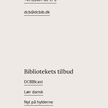
+49 (0)461 86 97 0
dcb@dcbib.dk
Bibliotekets tilbud
DCBIBcast
Lær dansk
Nyt på hylderne