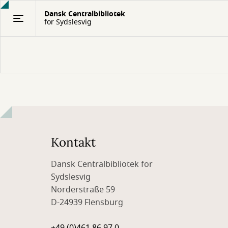
Gå
Dansk Centralbibliotek
til
for Sydslesvig
hovedindhold
Kontakt
Dansk Centralbibliotek for
Sydslesvig
Norderstraße 59
D-24939 Flensburg