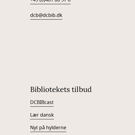
+49 (0)461 86 97 0
dcb@dcbib.dk
Bibliotekets tilbud
DCBIBcast
Lær dansk
Nyt på hylderne