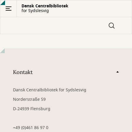
Gå
Dansk Centralbibliotek
for Sydslesvig
til
hovedindhold
Kontakt
Dansk Centralbibliotek for Sydslesvig
Norderstraße 59
D-24939 Flensburg
+49 (0)461 86 97 0