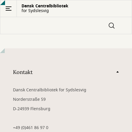
Gå
Dansk Centralbibliotek
for Sydslesvig
til
hovedindhold
Kontakt
Dansk Centralbibliotek for Sydslesvig
Norderstraße 59
D-24939 Flensburg
+49 (0)461 86 97 0