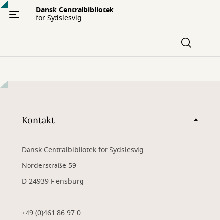
Gå
Dansk Centralbibliotek
for Sydslesvig
til
hovedindhold
Kontakt
Dansk Centralbibliotek for Sydslesvig
Norderstraße 59
D-24939 Flensburg
+49 (0)461 86 97 0