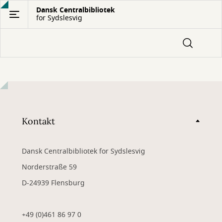
Gå
Dansk Centralbibliotek
for Sydslesvig
til
hovedindhold
Kontakt
Dansk Centralbibliotek for Sydslesvig
Norderstraße 59
D-24939 Flensburg
+49 (0)461 86 97 0