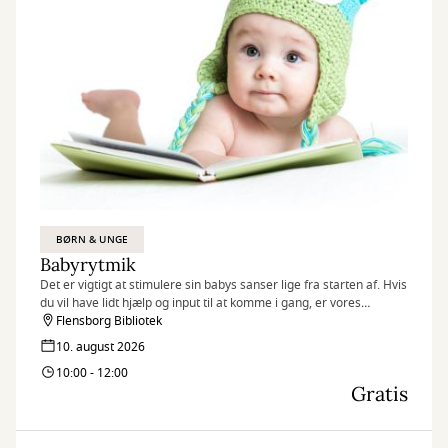
BØRN & UNGE
Babyrytmik
Det er vigtigt at stimulere sin babys sanser lige fra starten af. Hvis
du vil have lidt hjælp og input til at komme i gang, er vores
babyrytmik-sessions på biblioteket måske det rigtige tilbud til dig.
Flensborg Bibliotek
Husk at tilmelde dig senest dagen før!
10. august 2026
10:00 - 12:00
Gratis