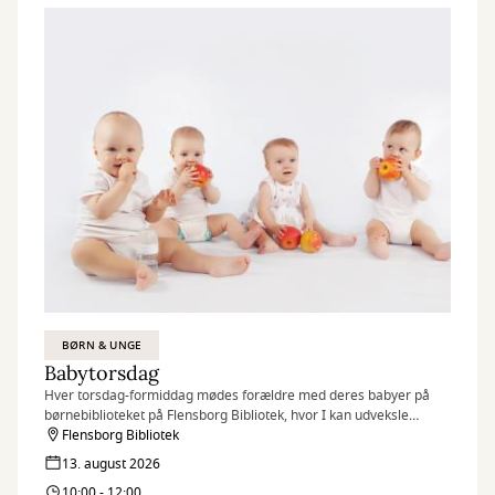
BØRN & UNGE
Babytorsdag
Hver torsdag-formiddag mødes forældre med deres babyer på
børnebiblioteket på Flensborg Bibliotek, hvor I kan udveksle
erfaringer og få rådgivning hos sundhedstjenestens
Flensborg Bibliotek
sygeplejersker.
13. august 2026
10:00 - 12:00