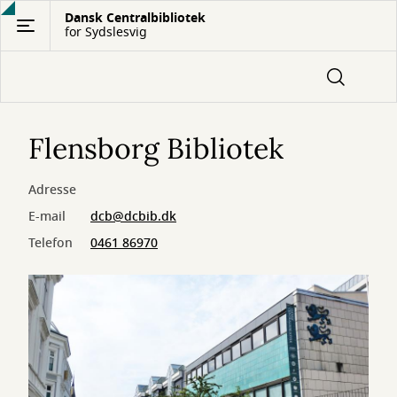
Gå
Dansk Centralbibliotek
for Sydslesvig
til
hovedindhold
Flensborg Bibliotek
Adresse
E-mail
dcb@dcbib.dk
Telefon
0461 86970