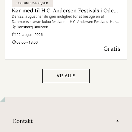
UDFLUGTER & REJSER
Kør med til H.C. Andersen Festivals i Odense
Den 22. august har du igen mulighed for at besøge en af
Danmarks største kulturfestivaler - H.C. Andersen Festivals. Her
kan du dykke ned i digterens mangfoldige univers, som hyldes
Flensborg Bibliotek
med et utal af farverige kulturaktiviteter for både store og små.
22. august 2026
Husk tilmelding, da der kun er et begrænset antal pladser!
08:00 - 18:00
Gratis
VIS ALLE
Kontakt