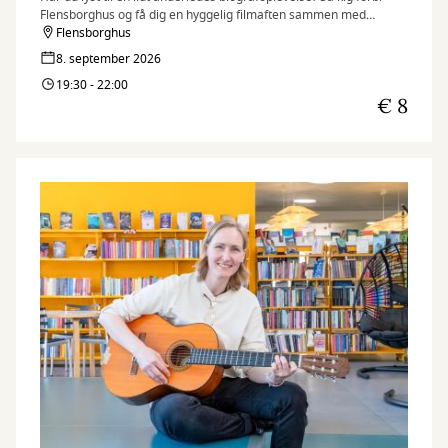
Flensborghus og få dig en hyggelig filmaften sammen med
ligesindede. Aftenen bliver indledt med et kort oplæg om filmen.
Flensborghus
Du kan derudover glæde dig til et lækkert ostebord og et godt glas
8. september 2026
rødvin!
19:30 - 22:00
€ 8