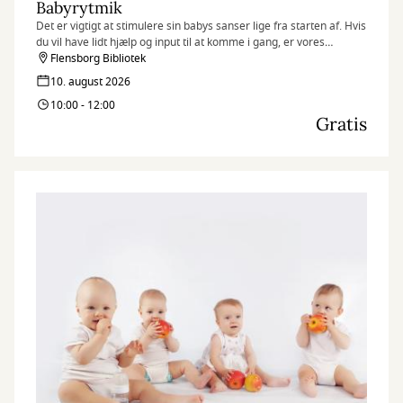
Babyrytmik
Det er vigtigt at stimulere sin babys sanser lige fra starten af. Hvis
du vil have lidt hjælp og input til at komme i gang, er vores
babyrytmik-sessions på biblioteket måske det rigtige tilbud til dig.
Flensborg Bibliotek
Husk at tilmelde dig senest dagen før!
10. august 2026
10:00 - 12:00
Gratis