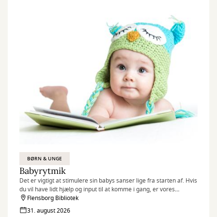
BØRN & UNGE
Babyrytmik
Det er vigtigt at stimulere sin babys sanser lige fra starten af. Hvis
du vil have lidt hjælp og input til at komme i gang, er vores
babyrytmik-sessions på biblioteket måske det rigtige tilbud til dig.
Flensborg Bibliotek
Husk at tilmelde dig senest dagen før!
31. august 2026