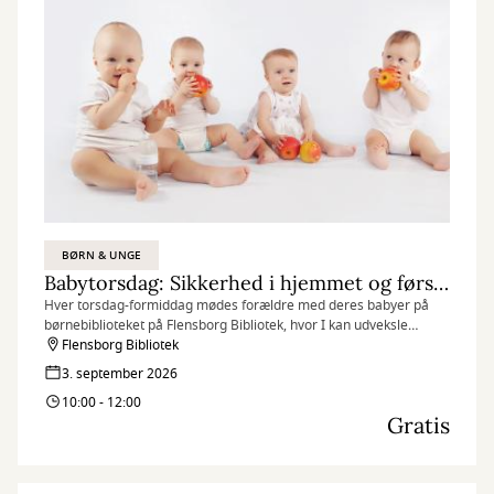
BØRN & UNGE
Babytorsdag: Sikkerhed i hjemmet og førstehjælp til de små
Hver torsdag-formiddag mødes forældre med deres babyer på
børnebiblioteket på Flensborg Bibliotek, hvor I kan udveksle
erfaringer og få rådgivning hos sundhedstjenestens
Flensborg Bibliotek
sygeplejersker. Derudover kan I denne gang glæde jer til et oplæg
3. september 2026
omkring sikkerhed i hjemmet, så ulykker kan forebygges.
10:00 - 12:00
Gratis