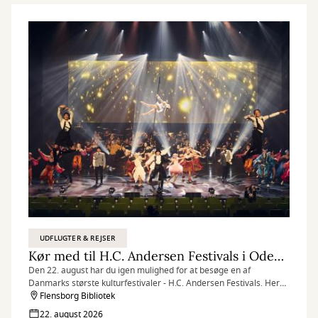
UDFLUGTER & REJSER
Kør med til H.C. Andersen Festivals i Odense
Den 22. august har du igen mulighed for at besøge en af
Danmarks største kulturfestivaler - H.C. Andersen Festivals. Her
kan du dykke ned i digterens mangfoldige univers, som hyldes
Flensborg Bibliotek
med et utal af farverige kulturaktiviteter for både store og små.
22. august 2026