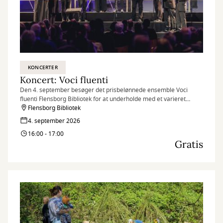
KONCERTER
Koncert: Voci fluenti
Den 4. september besøger det prisbelønnede ensemble Voci
fluenti Flensborg Bibliotek for at underholde med et varieret
koncertprogram. Glæd dig til klassiske og rytmiske værker
Flensborg Bibliotek
fremført af et erfarent vokalensemble.
4. september 2026
16:00 - 17:00
Gratis