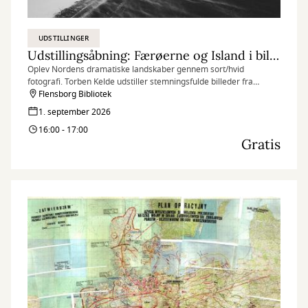
UDSTILLINGER
Udstillingsåbning: Færøerne og Island i billeder
Oplev Nordens dramatiske landskaber gennem sort/hvid
fotografi. Torben Kelde udstiller stemningsfulde billeder fra
Færøerne og Island, hvor lys, kontrast og former er i centrum. Vær
Flensborg Bibliotek
med til ferniseringen den 1. september på Flensborg Bibliotek.
1. september 2026
16:00 - 17:00
Gratis