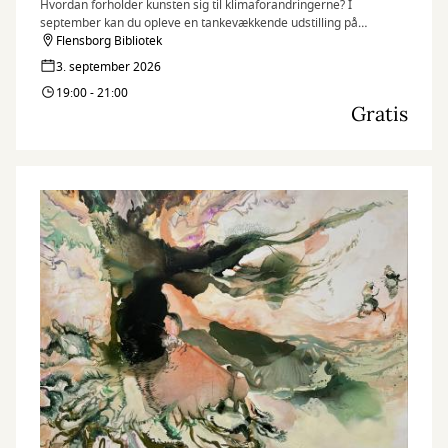
Hvordan forholder kunsten sig til klimaforandringerne? I
september kan du opleve en tankevækkende udstilling på
Flensborg Bibliotek med værker fra kunstnersammenslutningen
Flensborg Bibliotek
“Grænselandsudstillingen”. Vær med til ferniseringen den 3.
3. september 2026
september!
19:00 - 21:00
Gratis