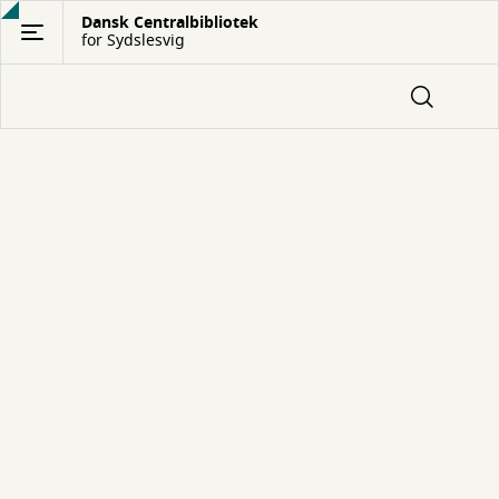
Gå
Dansk Centralbibliotek
for Sydslesvig
til
hovedindhold