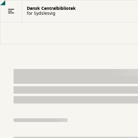
Gå
Dansk Centralbibliotek
til
for Sydslesvig
hovedindhold