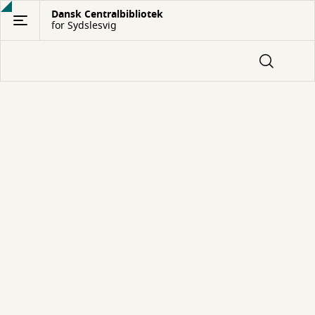
Gå
Dansk Centralbibliotek
for Sydslesvig
til
hovedindhold