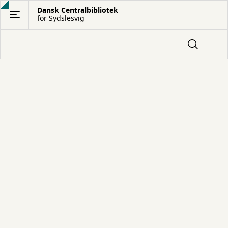
Gå
Dansk Centralbibliotek
for Sydslesvig
til
hovedindhold