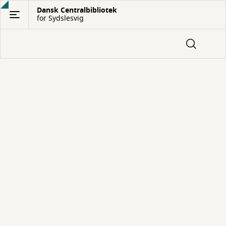
Gå
Dansk Centralbibliotek
for Sydslesvig
til
hovedindhold