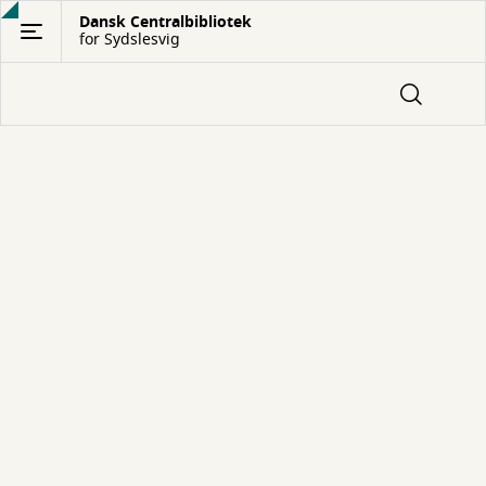
Gå
Dansk Centralbibliotek
for Sydslesvig
til
hovedindhold