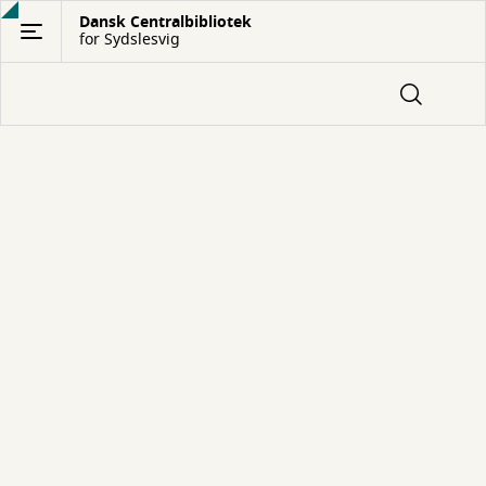
Gå
Dansk Centralbibliotek
for Sydslesvig
til
hovedindhold