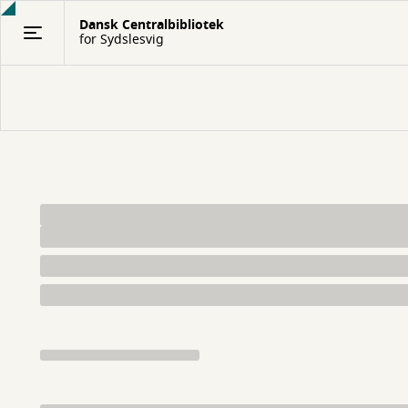
Gå
Dansk Centralbibliotek
til
for Sydslesvig
hovedindhold