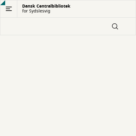
Gå
Dansk Centralbibliotek
for Sydslesvig
til
hovedindhold