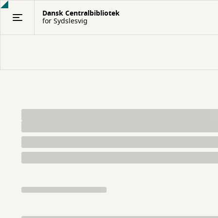
Gå
Dansk Centralbibliotek
til
for Sydslesvig
hovedindhold