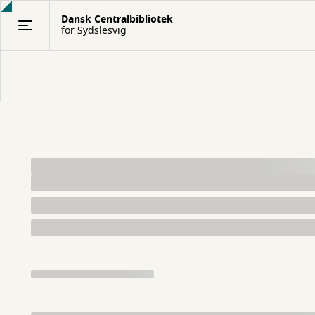
Gå
Dansk Centralbibliotek
til
for Sydslesvig
hovedindhold