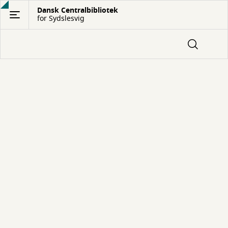
Gå
Dansk Centralbibliotek
for Sydslesvig
til
hovedindhold