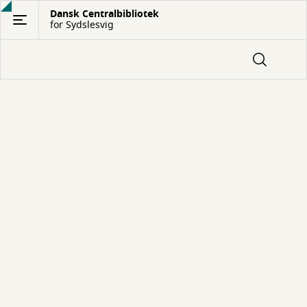
Gå
Dansk Centralbibliotek
for Sydslesvig
til
hovedindhold