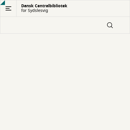
Gå
Dansk Centralbibliotek
for Sydslesvig
til
hovedindhold