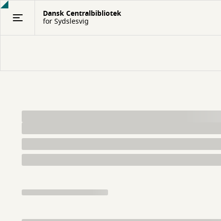
Gå
Dansk Centralbibliotek
til
for Sydslesvig
hovedindhold