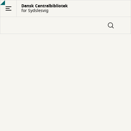
Gå
Dansk Centralbibliotek
for Sydslesvig
til
hovedindhold