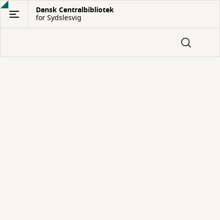
Gå
Dansk Centralbibliotek
for Sydslesvig
til
hovedindhold