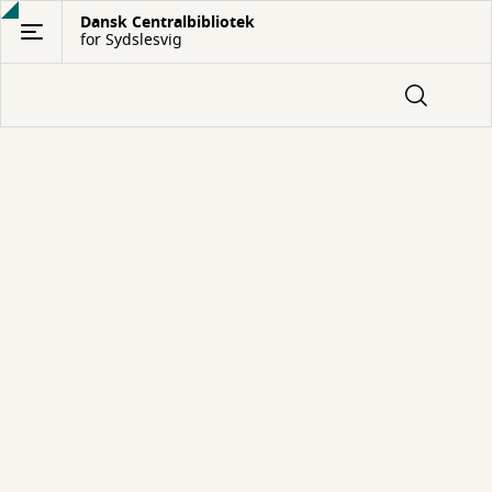
Gå
Dansk Centralbibliotek
for Sydslesvig
til
hovedindhold