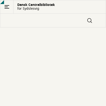
Gå
Dansk Centralbibliotek
for Sydslesvig
til
hovedindhold