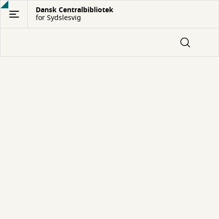
Gå
Dansk Centralbibliotek
for Sydslesvig
til
hovedindhold