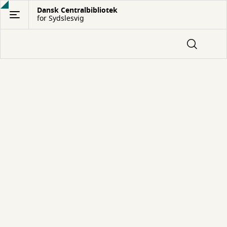
Gå
Dansk Centralbibliotek
for Sydslesvig
til
hovedindhold