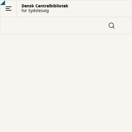
Gå
Dansk Centralbibliotek
for Sydslesvig
til
hovedindhold