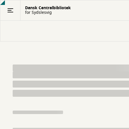
Gå
Dansk Centralbibliotek
til
for Sydslesvig
hovedindhold