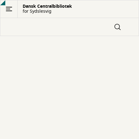
Gå
Dansk Centralbibliotek
for Sydslesvig
til
hovedindhold