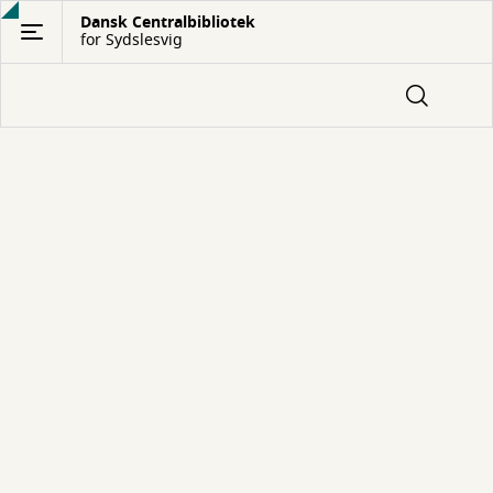
Gå
Dansk Centralbibliotek
for Sydslesvig
til
hovedindhold