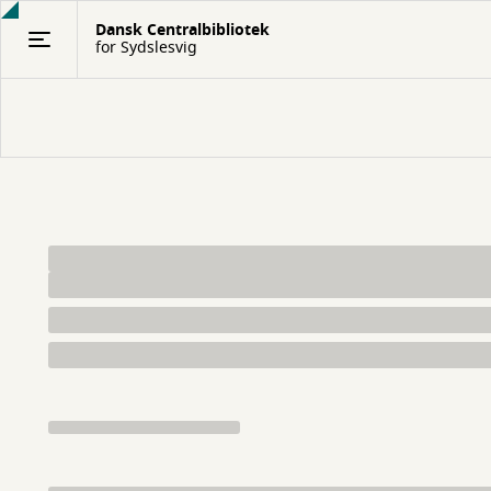
Gå
Dansk Centralbibliotek
til
for Sydslesvig
hovedindhold