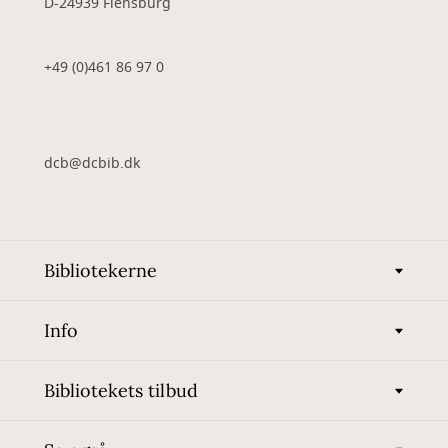
D-24939 Flensburg
+49 (0)461 86 97 0
dcb@dcbib.dk
Bibliotekerne
Info
Bibliotekets tilbud