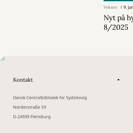
Voksne
9. j
Nyt på h
8/2025
Kontakt
Dansk Centralbibliotek for Sydslesvig
Norderstraße 59
D-24939 Flensburg