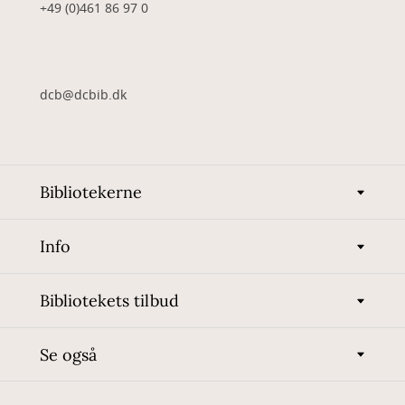
+49 (0)461 86 97 0
dcb@dcbib.dk
Bibliotekerne
Info
Bibliotekets tilbud
Se også