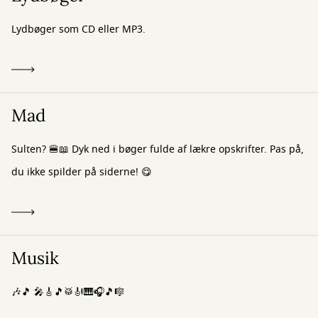
Lydbøger som CD eller MP3.
Mad
Sulten? 🍔📖 Dyk ned i bøger fulde af lækre opskrifter. Pas på,
du ikke spilder på siderne! 😋
Musik
🎶🎵 🎤🎸🎵🥁🎻🎹🎧🎵🎼