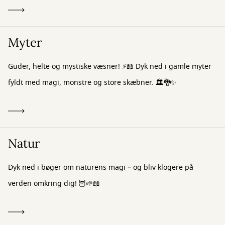
Myter
Guder, helte og mystiske væsner! ⚡📖 Dyk ned i gamle myter
fyldt med magi, monstre og store skæbner. 🏛️🐉✨
Natur
Dyk ned i bøger om naturens magi – og bliv klogere på
verden omkring dig! 🦉🌱📖